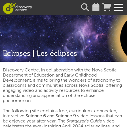
about
Eclipses | Les éclipses
Discovery Centre, in collaboration with the Nova Scotia
Department of Education and Early Childhood
Development, aims to bring the wonders of astronomy to
classrooms and communities across Nova Scotia, offering
engaging video and activity resources to enhance
understanding and appreciation of the eclipse
phenomenon.
The following site contains free, curriculum-connected,
interactive
Science 6
and
Science 9
video lessons that can
be enjoyed year after year. The
Stargazer’s Guide
video
celebrates the awe-inspiring April 2024 solar eclipse, and